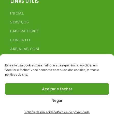
LINKS ÚTEIS
INICIAL
SERVIÇOS
LABORATÓRIO
CONTATO
AREIALAB.COM
NOSSOS SERVIÇOS
Este site usa cookies para melhorar sua experiência. Ao clicar em
“Aceitar e fechar” você concorda com o uso dos cookies, termos e
políticas do site.
ANÁLISE DE NECESSIDADES
ESPECIALIZADO EM ANÁLISE DE METAS
Aceitar e fechar
PLANEJAMENTO E GESTÃO
Negar
Política de privacidade
Política de privacidade
© 2026 AREIA LAB. ALL RIGHTS RESERVED. By
Sanchocom
.