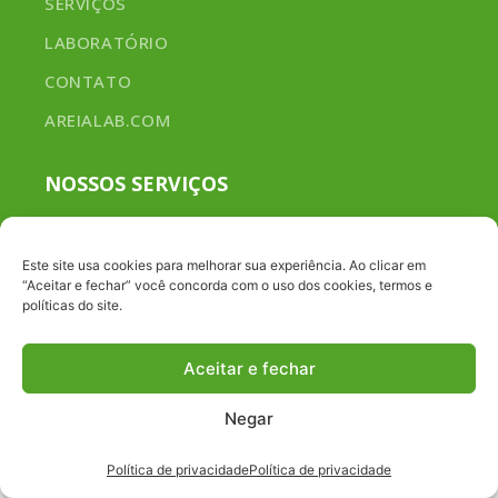
SERVIÇOS
LABORATÓRIO
CONTATO
AREIALAB.COM
NOSSOS SERVIÇOS
ANÁLISE DE NECESSIDADES
Este site usa cookies para melhorar sua experiência. Ao clicar em
ESPECIALIZADO EM ANÁLISE DE METAS
“Aceitar e fechar” você concorda com o uso dos cookies, termos e
políticas do site.
PLANEJAMENTO E GESTÃO
Aceitar e fechar
© 2026 AREIA LAB. ALL RIGHTS RESERVED. By
Sanchocom
.
Negar
Política de privacidade
Política de privacidade