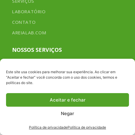
SERVIÇOS
LABORATÓRIO
CONTATO
AREIALAB.COM
NOSSOS SERVIÇOS
ANÁLISE DE NECESSIDADES
Este site usa cookies para melhorar sua experiência. Ao clicar em
ESPECIALIZADO EM ANÁLISE DE METAS
“Aceitar e fechar” você concorda com o uso dos cookies, termos e
políticas do site.
PLANEJAMENTO E GESTÃO
Aceitar e fechar
© 2026 AREIA LAB. ALL RIGHTS RESERVED. By
Sanchocom
.
Negar
Política de privacidade
Política de privacidade