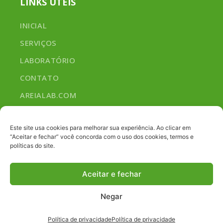
LINKS ÚTEIS
INICIAL
SERVIÇOS
LABORATÓRIO
CONTATO
AREIALAB.COM
NOSSOS SERVIÇOS
Este site usa cookies para melhorar sua experiência. Ao clicar em
“Aceitar e fechar” você concorda com o uso dos cookies, termos e
políticas do site.
ANÁLISE DE NECESSIDADES
ESPECIALIZADO EM ANÁLISE DE METAS
Aceitar e fechar
PLANEJAMENTO E GESTÃO
Negar
Política de privacidade
Política de privacidade
© 2026 AREIA LAB. ALL RIGHTS RESERVED. By
Sanchocom
.